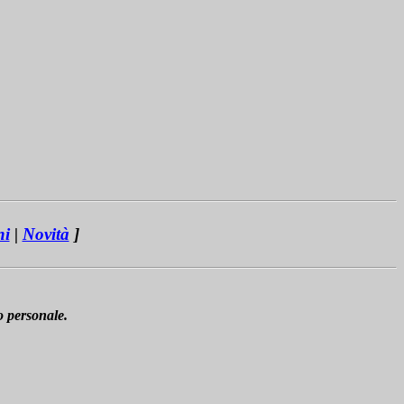
ni
|
Novità
]
o personale.