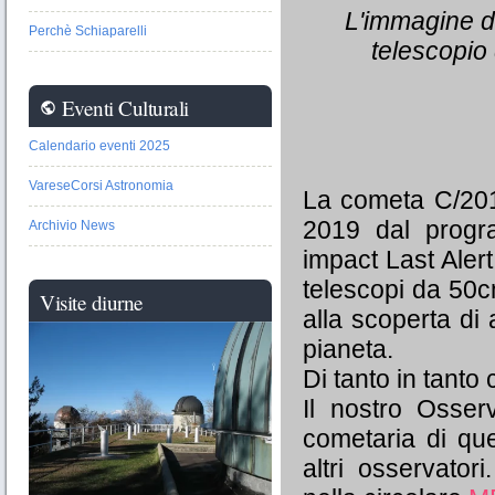
L'immagine de
Perchè Schiaparelli
telescopio
Eventi Culturali
public
Calendario eventi 2025
VareseCorsi Astronomia
La cometa C/201
2019 dal progra
Archivio News
impact Last Alert
telescopi da 50c
Visite diurne
alla scoperta di 
pianeta.
Di tanto in tanto
Il nostro Osserv
cometaria di que
altri osservator