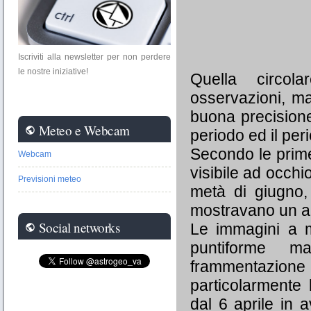
Iscriviti alla newsletter per non perdere
le nostre iniziative!
Quella circol
osservazioni, ma
buona precisione
Meteo e Webcam
public
periodo ed il per
Secondo le prime
Webcam
visibile ad occh
Previsioni meteo
metà di giugno, 
mostravano un ap
Social networks
Le immagini a m
public
puntiforme m
frammentazione
particolarmente
dal 6 aprile in 