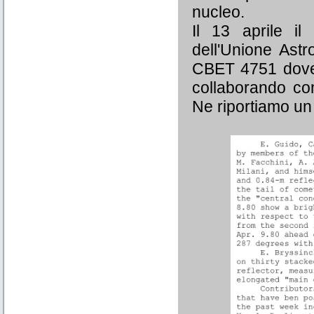
nucleo.
Il 13 aprile il
dell'Unione Astr
CBET 4751 dove 
collaborando com
Ne riportiamo un 