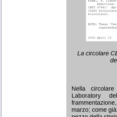
La circolare C
de
Nella circolar
Laboratory d
frammentazione,
marzo; come già
pezzo della stor