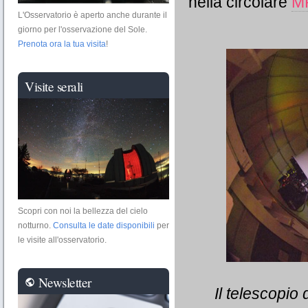
nella circolare
M
L'Osservatorio è aperto anche durante il
giorno per l'osservazione del Sole.
Prenota ora la tua visita
!
Visite serali
Scopri con noi la bellezza del cielo
notturno.
Consulta le date disponibili
per
le visite all'osservatorio.
Newsletter
public
Il telescopio 