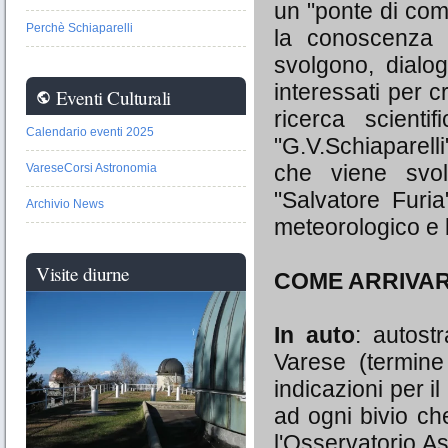
un "ponte di com
Perchè Schiaparelli
la conoscenza d
svolgono, dialog
interessati per c
Eventi Culturali
public
ricerca scienti
Calendario eventi 2025
"G.V.Schiaparelli
che viene svol
VareseCorsi Astronomia
"Salvatore Furi
Archivio News
meteorologico e 
Visite diurne
COME ARRIVA
In auto
: autost
Varese (termine 
indicazioni per i
ad ogni bivio ch
l'Osservatorio As