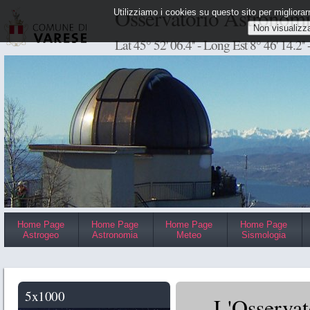
Osservatorio Astronomic
Utilizziamo i cookies su questo sito per migliorarn
Lat 45° 52' 06.4'' - Long Est 8° 46' 14.2'
Home Page
Home Page
Home Page
Home Page
Astrogeo
Astronomia
Meteo
Sismologia
5x1000
L'Osservat