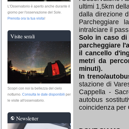
ultimi 1,5km della
L'Osservatorio è aperto anche durante il
dalla direzione d
giorno per l'osservazione del Sole.
Prenota ora la tua visita
!
Parcheggiare 
intralciare il pa
Visite serali
Solo in caso di
parcheggiare l'
il cancello d'in
metri da percor
minuti).
In treno/autobu
stazione di Vare
Scopri con noi la bellezza del cielo
Cappella - Sacr
notturno.
Consulta le date disponibili
per
autobus sostitut
le visite all'osservatorio.
coincidenza per 
Newsletter
public