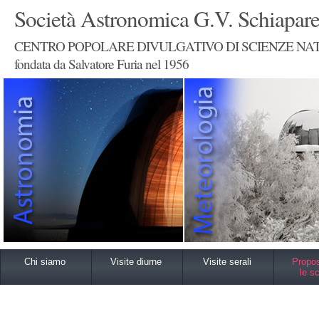
Società Astronomica G.V. Schiapare
CENTRO POPOLARE DIVULGATIVO DI SCIENZE NA
fondata da Salvatore Furia nel 1956
Chi siamo
Visite diurne
Visite serali
Propos
le s