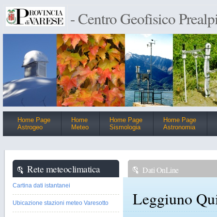
- Centro Geofisico Prealp
Home Page
Home
Home Page
Home Page
Astrogeo
Meteo
Sismologia
Astronomia
Rete meteoclimatica
Dati OnLine
Cartina dati istantanei
Leggiuno Qu
Ubicazione stazioni meteo Varesotto