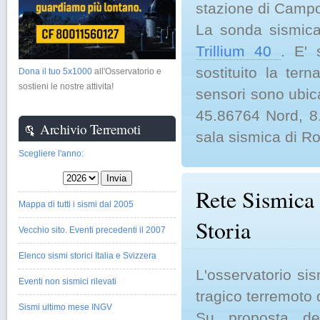
stazione di Campo 
La sonda sismica
Trillium 40
. E' 
sostituito la ter
Dona il tuo 5x1000
all'Osservatorio e
sostieni le nostre attivita!
sensori sono ubic
45.86764 Nord, 8.
Archivio Terremoti
sala sismica di R
Scegliere l'anno:
Rete Sismica 
Mappa di tutti i sismi dal 2005
Storia
Vecchio sito. Eventi precedenti il 2007
Elenco sismi storici Italia e Svizzera
L'osservatorio si
Eventi non sismici rilevati
tragico terremoto 
Sismi ultimo mese INGV
Su proposta d