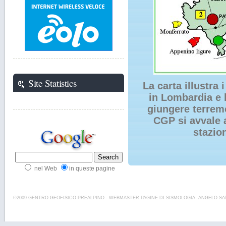
Site Statistics
La carta illustra 
in Lombardia e 
giungere terremo
CGP si avvale a
stazio
nel Web
in queste pagine
©2009 GENTRO GEOFISICO PREALPINO - WEBMASTER PAGINE DI SISMOLOGIA: ANGELO SAT