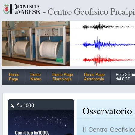
- Centro Geofisico Prealp
Home
Home
Home Page
Home Page
Rete Sism
Page
Meteo
Sismologia
Astronomia
del CGP
5x1000
Osservatorio 
Il Centro Geofisic