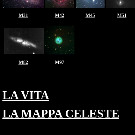
M31
M42
M45
M51
M82
M97
LA VITA
LA MAPPA CELESTE