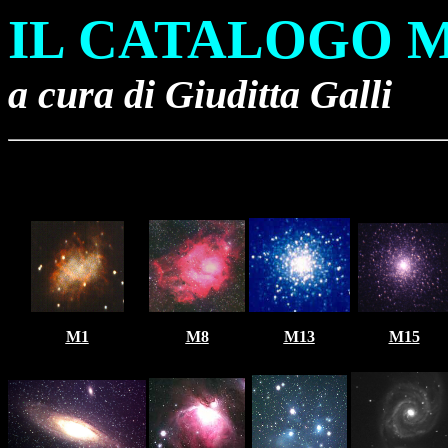
IL
CATALOGO M
a cura di Giuditta Galli
M1
M8
M13
M15