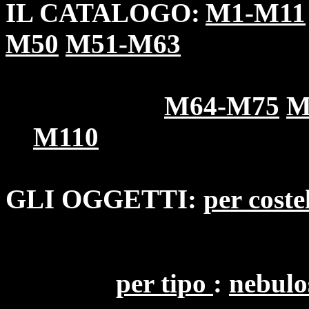
IL CATALOGO:
M1-M11
M50
M51-M63
M64-M75
M
M110
GLI OGGETTI:
per coste
per
tipo
:
nebulo