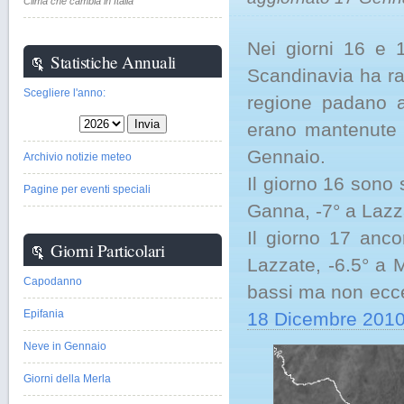
Clima che cambia in Italia
Nei giorni 16 e 
Statistiche Annuali
Scandinavia ha ra
Scegliere l'anno:
regione padano a
erano mantenute p
Gennaio.
Archivio notizie meteo
Il giorno 16 sono 
Pagine per eventi speciali
Ganna, -7° a Lazz
Il giorno 17 anco
Giorni Particolari
Lazzate, -6.5° a 
Capodanno
bassi ma non eccez
Epifania
18 Dicembre 201
Neve in Gennaio
Giorni della Merla