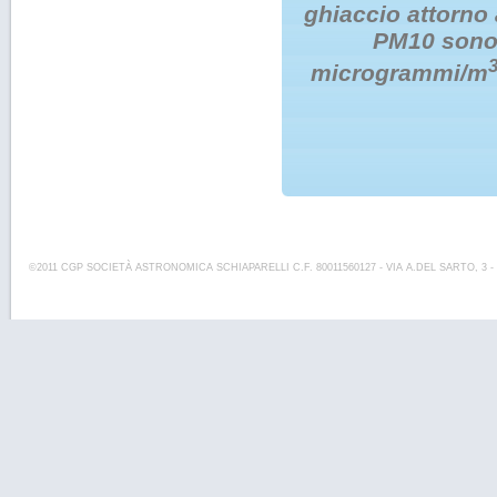
ghiaccio attorno 
PM10 sono i
microgrammi/m
©2011 CGP SOCIETÀ ASTRONOMICA SCHIAPARELLI C.F. 80011560127 - VIA A.DEL SARTO, 3 