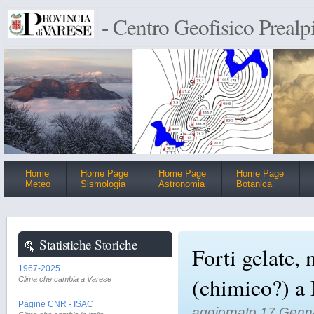
- Centro Geofisico Prealp
Home
Home Page
Home Page
Home Page
Meteo
Sismologia
Astronomia
Botanica
Statistiche Storiche
Forti gelate,
1967-2025
(chimico?) a
Clima che cambia a Varese
Pagine CNR - ISAC
aggiornato 17 Genna