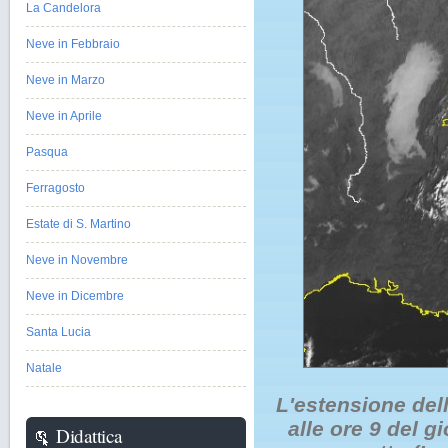
La Candelora
Neve in Febbraio
Neve in Marzo
Neve in Aprile
Pasqua
Ferragosto
Estate di S. Martino
Neve in Novembre
Neve in Dicembre
Santa Lucia
Natale
L'estensione dell
alle ore 9 del g
Didattica