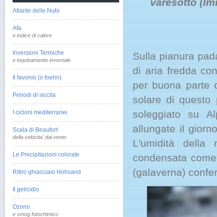
varesotto (I
Atlante delle Nubi
Afa
e indice di calore
Inversioni Termiche
Sulla pianura pad
e inquinamento invernale
di aria fredda co
Il favonio (o foehn)
per buona parte d
Periodi di siccita
solare di questo 
soleggiato su Al
I cicloni mediterranei
allungate il gior
Scala di Beaufort
della velocita' dal vento
L'umidità della
Le Precipitazioni colorate
condensata come b
(galaverna) confer
Ritiro ghiacciaio Hohsand
Il gelicidio
Ozono
e smog fotochimico