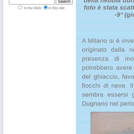
della nebbia dur
foto è stata scat
in the Web
in this site
-9° (g
A Milano si è inve
originato dalla n
presenza di mol
potrebbero avere u
del ghiaccio, favo
fiocchi di neve. 
sembra essersi g
Dugnano nel perio