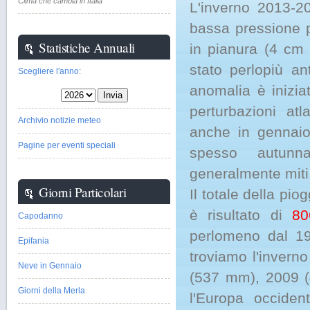
Clima che cambia in Italia
L'inverno 2013-2
bassa pressione p
Statistiche Annuali
in pianura (4 cm 
stato perlopiù an
Scegliere l'anno:
anomalia è inizia
perturbazioni at
Archivio notizie meteo
anche in gennaio
Pagine per eventi speciali
spesso autunna
generalmente miti
Giorni Particolari
Il totale della pi
è risultato di
8
Capodanno
perlomeno dal 19
Epifania
troviamo l'inver
Neve in Gennaio
(537 mm), 2009 (
Giorni della Merla
l'Europa occiden