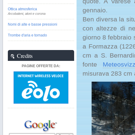
quote. A Varese
gennaio.
Ottica atmosferica
Arcobaleni, aloni e corona
Ben diversa la sit
Nomi di alte e basse pressioni
con altezze di n
Trombe d'aria e tornado
giorno 8 febbraio
a Formazza (1226
Credits
cm a S. Bernardin
fonte
Meteosviz
PAGINE OFFERTE DA:
misurava 283 cm 