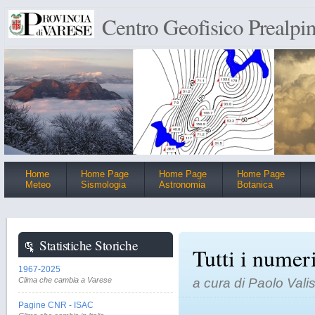
Centro Geofisico Prealpin
Home
Home Page
Home Page
Home Page
Meteo
Sismologia
Astronomia
Botanica
Statistiche Storiche
Tutti i numer
1967-2025
Clima che cambia a Varese
a cura di Paolo Val
Pagine CNR - ISAC