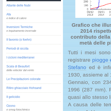
Atlante delle Nubi
Afa
e indice di calore
Grafico che illu
Inversioni Termiche
2014 rispett
e inquinamento invernale
contributo della
Il favonio (o foehn)
metà delle 
Periodi di siccita
Tutti i mesi sono
I cicloni mediterranei
registrare
piogge e
Stefano
ed è infi
Scala di Beaufort
della velocita' dal vento
1930, assieme al 
Le Precipitazioni colorate
Gennaio, con 23
Ritiro ghiacciaio Hohsand
1996 (287 mm). F
quasi allo stesso 
Il gelicidio
A causa delle te
Ozono
e smog fotochimico