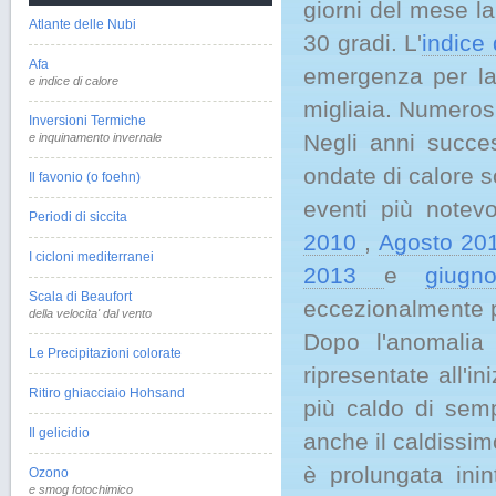
giorni del mese l
Atlante delle Nubi
30 gradi. L'
indice 
Afa
emergenza per la 
e indice di calore
migliaia. Numerosis
Inversioni Termiche
Negli anni succes
e inquinamento invernale
ondate di calore s
Il favonio (o foehn)
eventi più notevo
Periodi di siccita
2010
,
Agosto 20
I cicloni mediterranei
2013
e
giugn
Scala di Beaufort
eccezionalmente 
della velocita' dal vento
Dopo l'anomalia 
Le Precipitazioni colorate
ripresentate all'i
Ritiro ghiacciaio Hohsand
più caldo di sem
Il gelicidio
anche il caldissim
è prolungata ini
Ozono
e smog fotochimico