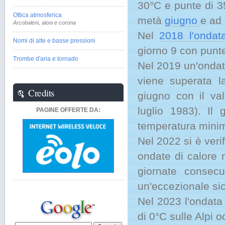
30°C e punte di 35
Ottica atmosferica
metà
giugno
e ad 
Arcobaleni, aloni e corona
Nel
2018 l'ondat
Nomi di alte e basse pressioni
giorno 9 con punt
Trombe d'aria e tornado
Nel 2019 un'ondata
viene superata l
Credits
giugno con il va
luglio 1983). Il 
PAGINE OFFERTE DA:
temperatura minim
Nel 2022 si è veri
ondate di calore
giornate consec
un'eccezionale sic
Nel 2023 l'ondata 
di 0°C sulle Alpi 