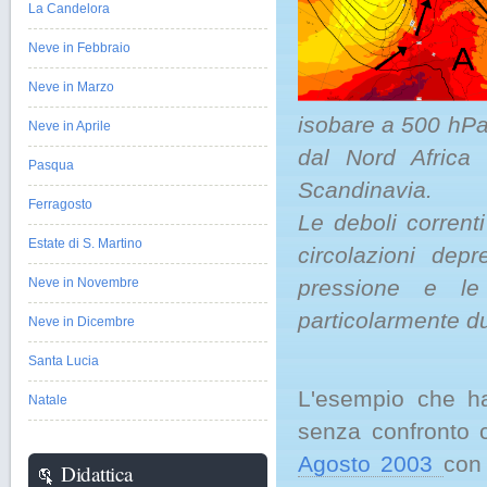
La Candelora
Neve in Febbraio
Neve in Marzo
isobare a 500 hPa 
Neve in Aprile
dal Nord Africa f
Pasqua
Scandinavia.
Ferragosto
Le deboli corren
Estate di S. Martino
circolazioni dep
Neve in Novembre
pressione e l
particolarmente du
Neve in Dicembre
Santa Lucia
L'esempio che ha
Natale
senza confronto c
Agosto 2003
con
Didattica