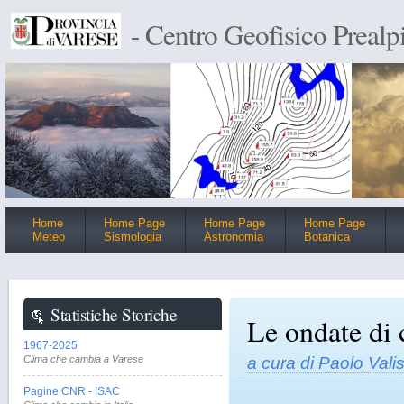
- Centro Geofisico Prealp
Home
Home Page
Home Page
Home Page
Meteo
Sismologia
Astronomia
Botanica
Statistiche Storiche
Le ondate di 
1967-2025
Clima che cambia a Varese
a cura di Paolo Val
Pagine CNR - ISAC