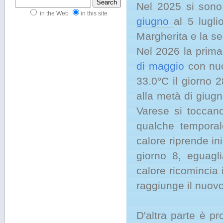
Nel 2025 si sono 
in the Web
in this site
giugno
al 5 lugl
Margherita e la se
Nel 2026 la prima 
di maggio
con nu
33.0°C il giorno 
alla metà di giugn
Varese si toccano
qualche temporal
calore riprende in
giorno 8, eguagl
calore ricomincia i
raggiunge il nuovo
D'altra parte è p