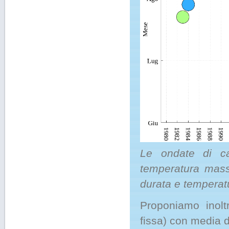
Le ondate di ca
temperatura mass
durata e temperat
Proponiamo inolt
fissa) con media 