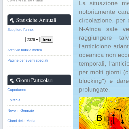
Clima che cambia in Italia
La situazione me
notoriamente cara
Statistiche Annuali
circolazione, per 
N-Africa sale ve
Scegliere l'anno:
raggiungere tal
l'anticiclone atla
Archivio notizie meteo
oceanica non ecce
Pagine per eventi speciali
temporali, l'anti
per molti giorni 
Giorni Particolari
blocking") e dar
prolungate.
Capodanno
Epifania
Neve in Gennaio
Giorni della Merla